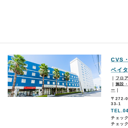
CVS
ベイ
｜
フロ
｜
施設
ー
｜
〒272-
33-1
TEL.
0
チェックイ
チェック