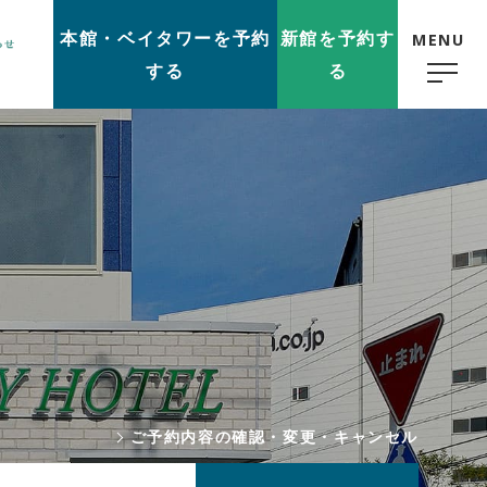
本館
・ベイタワーを
予約
新館
を
予約
す
MENU
する
る
ご予約内容の確認・変更・キャンセル